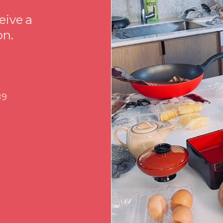
eive a
on.
89