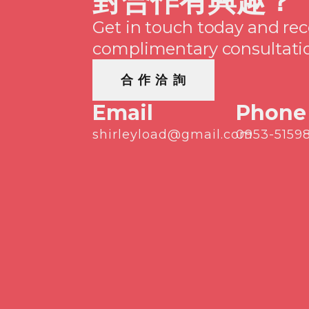
對合作有興趣？
Get in touch today and rec
complimentary consultati
合 作 洽 詢
Email
Phone
shirleyload@gmail.com
0953-5159